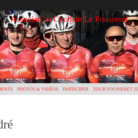
Association Cycliste Le Fousseret
MENTS
PHOTOS & VIDÉOS
PARTICIPER
TOUR FOUSSERET 2
dré